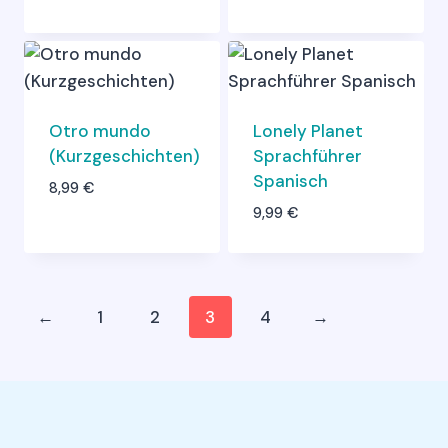
Otro mundo
Lonely Planet
(Kurzgeschichten)
Sprachführer
Spanisch
8,99
€
9,99
€
←
1
2
3
4
→