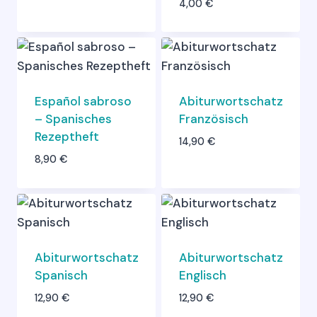
4,00
€
Español sabroso
Abiturwortschatz
– Spanisches
Französisch
Rezeptheft
14,90
€
8,90
€
Abiturwortschatz
Abiturwortschatz
Spanisch
Englisch
12,90
€
12,90
€