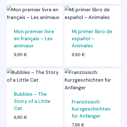
Mon premier livre
Mi primer libro de
en français – Les
español –
animaux
Animales
9,90
€
9,90
€
Bubbles – The
Story of a Little
Französisch:
Cat
Kurzgeschichten
für Anfänger
6,90
€
7,99
€