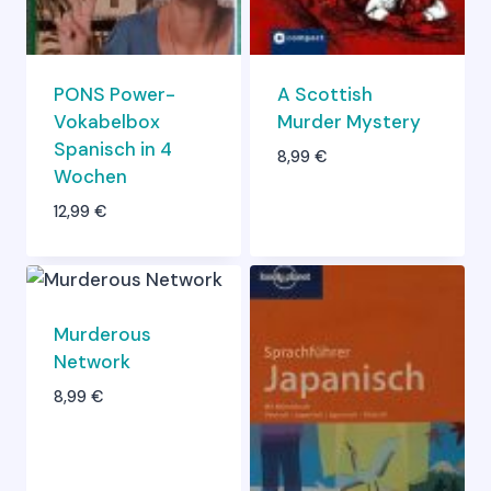
PONS Power-
A Scottish
Vokabelbox
Murder Mystery
Spanisch in 4
8,99
€
Wochen
12,99
€
Murderous
Network
8,99
€