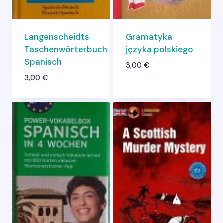
Langenscheidts
Gramatyka
Taschenwörterbuch
języka polskiego
Spanisch
3,00
€
3,00
€