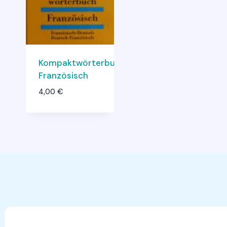
Kompaktwörterbuch
Französisch
4,00
€