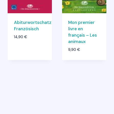
Abiturwortschatz
Mon premier
Französisch
livre en
français – Les
14,90
€
animaux
9,90
€