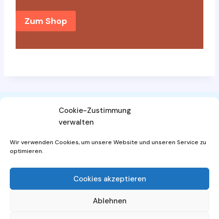
Zum Shop
Cookie-Zustimmung
verwalten
AGB
Widerrufsbelehrung
Wir verwenden Cookies, um unsere Website und unseren Service zu
Datenschutzerklärung
Impressum
optimieren.
Cookies akzeptieren
Ablehnen
© 2026 - WordPress Theme von
Kadence WP